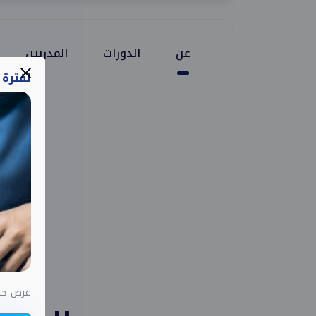
عن
الدورات
المدربين
لفترة
عرض خاص اختب