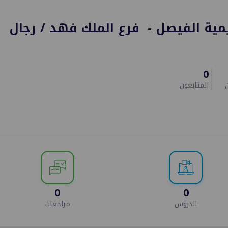
مية الفيصل - فرع الملك فهد / رجال
0
المتابعون
0
0
الدروس
مراجعات