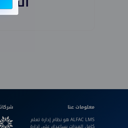
السيرة
معلومات عنا
شركائن
ALFAC LMS هو نظام إدارة تعلم
كامل الميزات يساعدك على إدارة