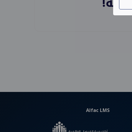
تاحة!
Alfac LMS