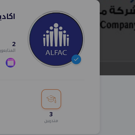
اكادي
2
المتابعون
3
متدربين