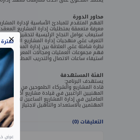
محاور الدورة
الفهم المتقدم للمبادئ الأساسية لإدارة المشاري
معرفة متعمقة بمتطلبات إدارة المشاريع المعقدة
استيعاب عوامل النجاح الرئيسية لتحقيق نتائج ناج
التعرف على منهجيات إدارة المشاريع المختلفة 
لفترة
نظرة شاملة على العلاقة بين
إدارة المشاريع، الب
فهم مجموعات العمليات ومجالات المعرفة وفق د
استيفاء
ساعات الاتصال والتدريب المطلوبة
للتقدم لاختبا
الفئة المستهدفة
يستهدف البرنامج:
قادة المشاريع والشركاء الطموحين من مختلف ال
المهنيين الراغبين في قيادة مشاريع أكثر تعقيدًا 
العاملين في إدارة المشاريع الساعين لتعزيز مها
المهتمين بالاستعداد والتأهيل لاجتياز
اختبار PMP
التعليقات
(0)
عرض خاص اختب