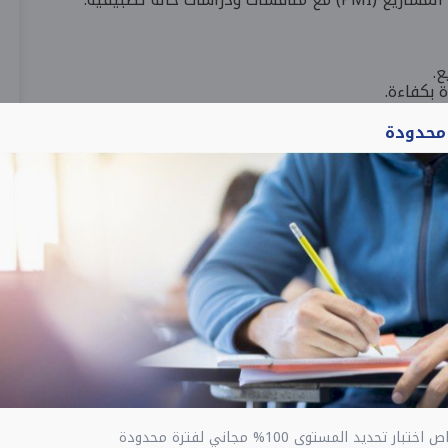
ع.
 بكفاءة.
حة للمشاريع.
ومتى يتم تطبيق كل منها.
 محدودة
رامج، المحافظ، والعمليات
.
ليل
PMBOK
.
ر PMP المعتمد من PMI.
قطاعات.
واحترافية.
راتهم وترسيخ خبراتهم المهنية.
وتحقيق نمو وظيفي مستدام.
ار تحديد المستوى 100% مجاني لفترة محدودة