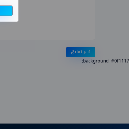
نشر تعليق
background: #0f1117;