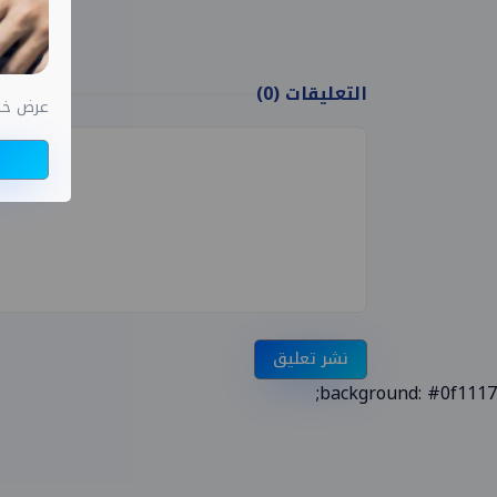
التعليقات
(0)
عرض خاص اختب
نشر تعليق
background: #0f1117;