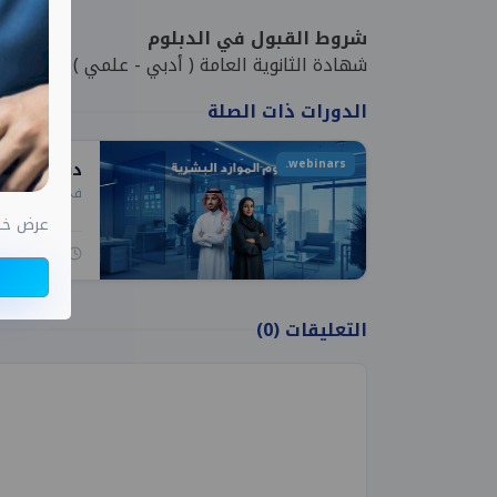
شروط القبول في الدبلوم
شهادة الثانوية العامة ( أدبي - علمي )
الدورات ذات الصلة
webinars.
دبلوم إدارة
في
برنامج الد
عرض خاص اختب
0:00 ساعات
التعليقات
(0)