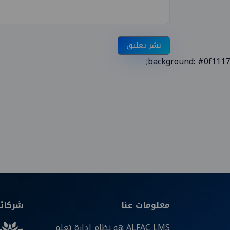
نشر تعليق
background: #0f1117;
معلومات عنا
شركائن
ALFAC LMS هو نظام إدارة تعلم