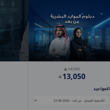
14,500
13,050
المواعيد