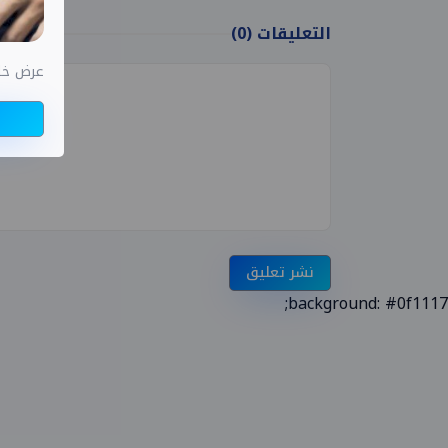
التعليقات
(0)
عرض خاص اختب
نشر تعليق
background: #0f1117;