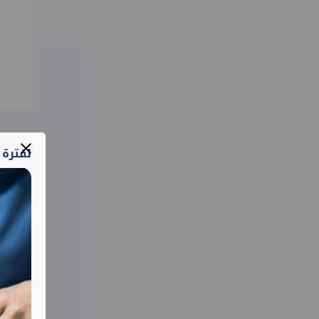
لفترة