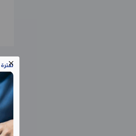
لفترة