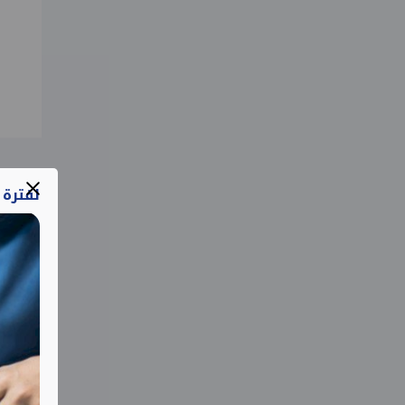
لفترة