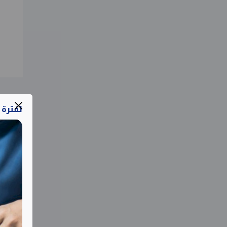
لفترة