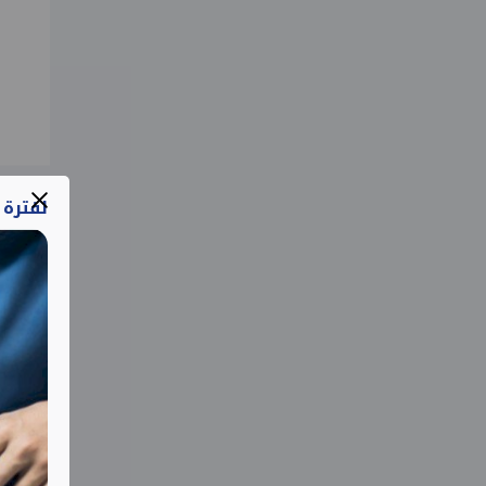
لفترة