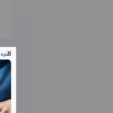
لفترة