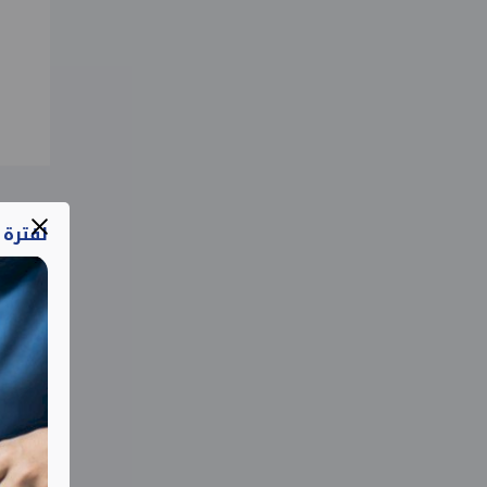
لفترة