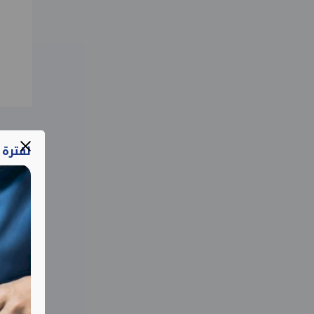
لفترة