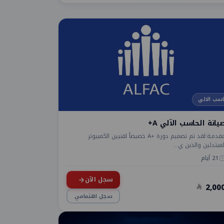
سب الالي
يانة الحاسب الآلي A+
مقدمـة:لقد تم تصميم دورة +A خصيصاً لفنيين الكمبيوتر
لمبتدئين والذين ي...
21 أيام
سجل الآن
2,00
سجل اهتمامي