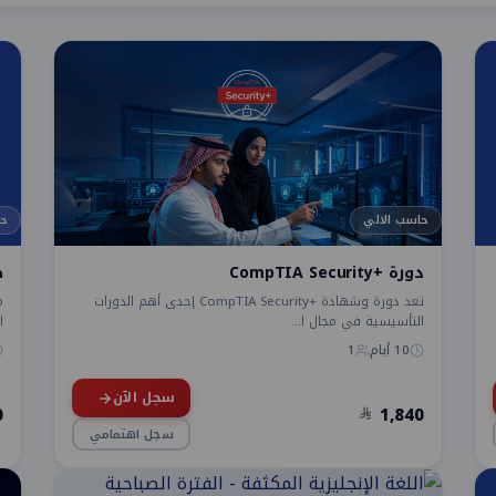
حاسب الالي
حا
دورة +CompTIA Security
ص
تعد دورة وشهادة +CompTIA Security إحدى أهم الدورات
التأسيسية في مجال ا...
ا
10 أيام
1
سجل الآن
0
1,840
سجل اهتمامي