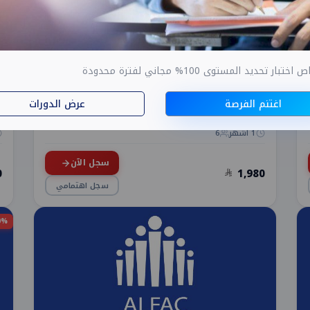
اللغة الانجليزية
ال
ار تحديد المستوى 100% مجاني لفترة محدودة
دورة اللغة الإنجليزية المكثفة للأطفال
د
اغتنم الفرصة
عرض الدورات
تهدف هذه الدورة إلى تنمية مهارات اللغة الإنجليزية لدى
د
الأطفال بطريقة م...
ا
1 أشهر
6
سجل الآن
0
1,980
سجل اهتمامي
10% 