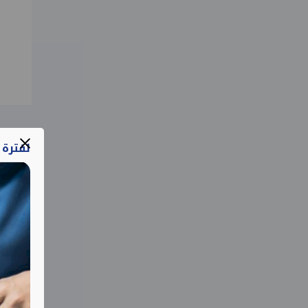
لفترة