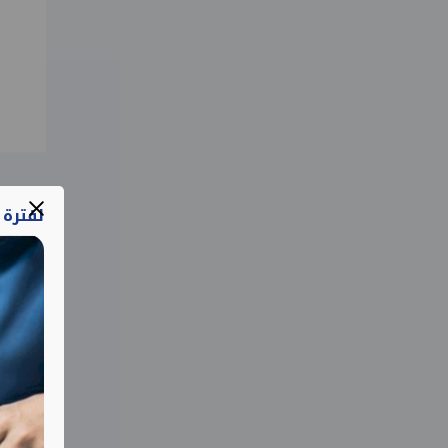
لفترة